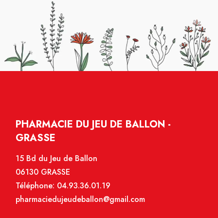
PHARMACIE DU JEU DE BALLON -
GRASSE
15 Bd du Jeu de Ballon
06130 GRASSE
Téléphone:
04.93.36.01.19
pharmaciedujeudeballon@gmail.com