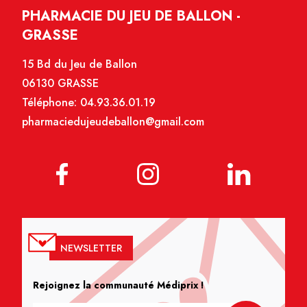
PHARMACIE DU JEU DE BALLON -
GRASSE
15 Bd du Jeu de Ballon
06130 GRASSE
Téléphone:
04.93.36.01.19
pharmaciedujeudeballon@gmail.com
NEWSLETTER
Rejoignez la communauté Médiprix !