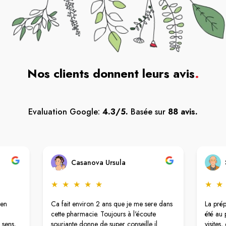
Nos clients donnent leurs avis
.
Evaluation Google:
4.3/5.
Basée sur
88 avis.
Casanova Ursula
★
★
★
★
★
★
★
 en
Ca fait environ 2 ans que je me sere dans
La pré
cette pharmacie. Toujours à l'écoute
été au 
 sens,
souriante donne de super conseille il
visites,