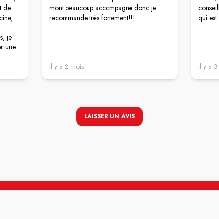
t de
mont beaucoup accompagné donc je
conseil
cine,
recommande très fortement!!!
qui est
s, je
er une
auche,
il y a 2 mois
il y a 
al de
pas se
LAISSER UN AVIS
athie,
odestes