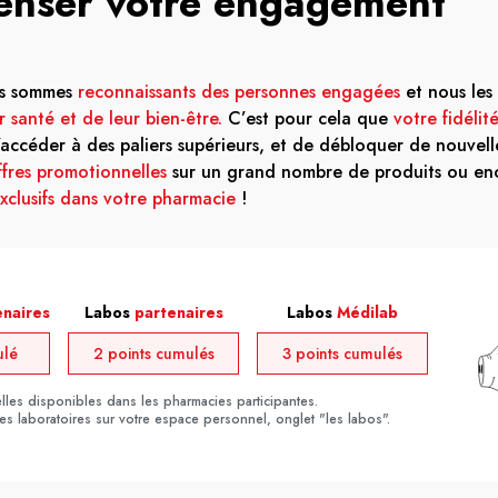
nser votre engagement
us sommes
reconnaissants des personnes engagées
et nous les
 santé et de leur bien-être.
C’est pour cela que
votre fidélit
accéder à des paliers supérieurs, et de débloquer de nouvell
fres promotionnelles
sur un grand nombre de produits ou e
clusifs dans votre pharmacie
!
enaires
Labos
partenaires
Labos
Médilab
ulé
2 points cumulés
3 points cumulés
les disponibles dans les pharmacies participantes.
des laboratoires sur votre espace personnel, onglet "les labos".