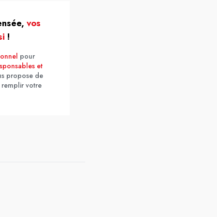
pensée,
vos
si
!
sonnel
pour
esponsables et
us propose de
 remplir votre