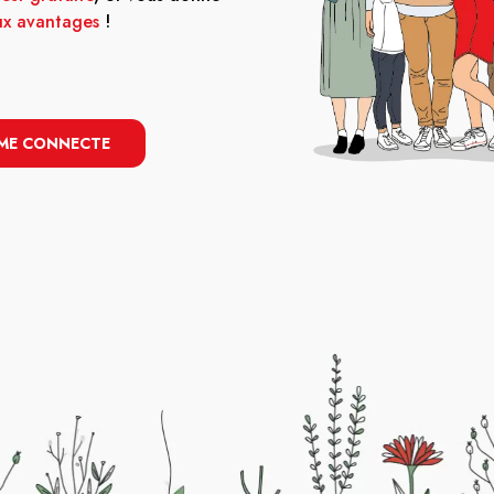
x avantages
!
 ME CONNECTE