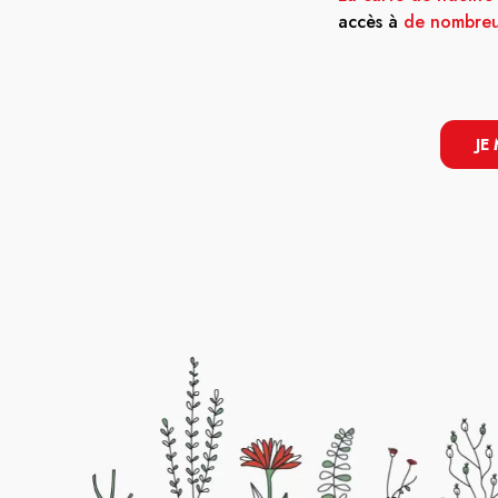
accès à
de nombreu
JE