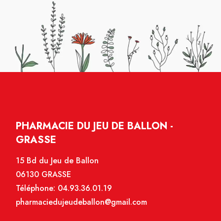
PHARMACIE DU JEU DE BALLON -
GRASSE
15 Bd du Jeu de Ballon
06130 GRASSE
Téléphone:
04.93.36.01.19
pharmaciedujeudeballon@gmail.com