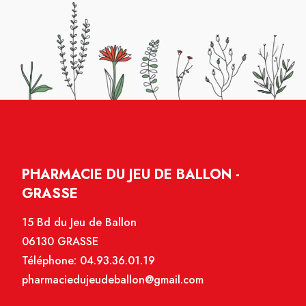
PHARMACIE DU JEU DE BALLON -
GRASSE
15 Bd du Jeu de Ballon
06130 GRASSE
Téléphone:
04.93.36.01.19
pharmaciedujeudeballon@gmail.com