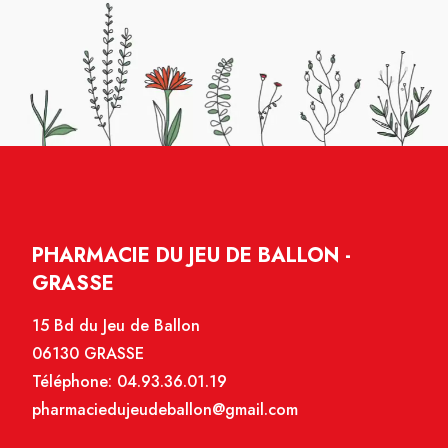
PHARMACIE DU JEU DE BALLON -
GRASSE
15 Bd du Jeu de Ballon
06130 GRASSE
Téléphone:
04.93.36.01.19
pharmaciedujeudeballon@gmail.com