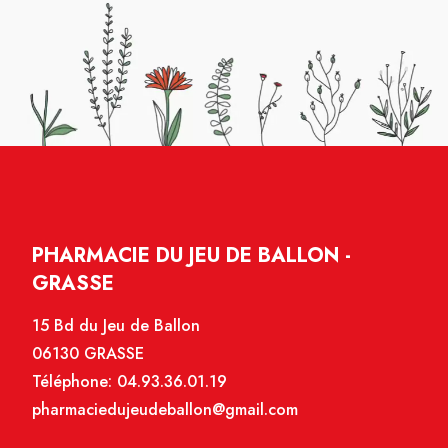
PHARMACIE DU JEU DE BALLON -
GRASSE
15 Bd du Jeu de Ballon
06130 GRASSE
Téléphone:
04.93.36.01.19
pharmaciedujeudeballon@gmail.com