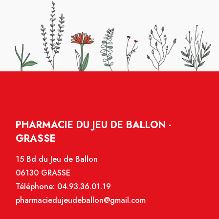
PHARMACIE DU JEU DE BALLON -
GRASSE
15 Bd du Jeu de Ballon
06130 GRASSE
Téléphone:
04.93.36.01.19
pharmaciedujeudeballon@gmail.com