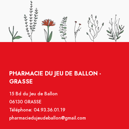
PHARMACIE DU JEU DE BALLON -
GRASSE
15 Bd du Jeu de Ballon
06130 GRASSE
Téléphone:
04.93.36.01.19
pharmaciedujeudeballon@gmail.com