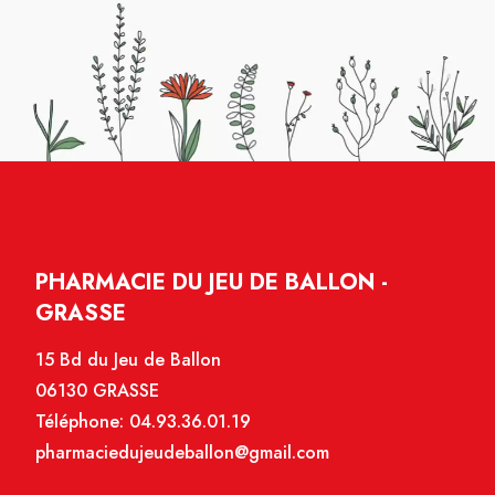
PHARMACIE DU JEU DE BALLON -
GRASSE
15 Bd du Jeu de Ballon
06130 GRASSE
Téléphone:
04.93.36.01.19
pharmaciedujeudeballon@gmail.com