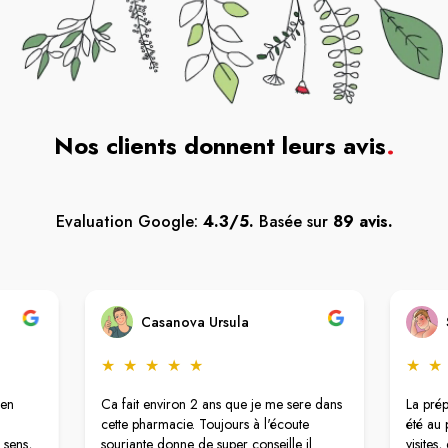
Nos clients donnent leurs avis
.
Evaluation Google:
4.3/5.
Basée sur
89 avis.
Casanova Ursula
★
★
★
★
★
★
★
 en
Ca fait environ 2 ans que je me sere dans
La pré
cette pharmacie. Toujours à l'écoute
été au 
 sens,
souriante donne de super conseille il
visites,