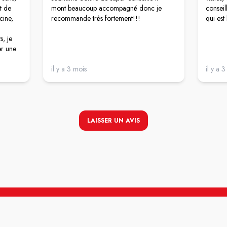
t de
mont beaucoup accompagné donc je
conseil
cine,
recommande très fortement!!!
qui est
s, je
er une
auche,
il y a 3 mois
il y a 
al de
pas se
LAISSER UN AVIS
athie,
odestes