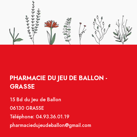
PHARMACIE DU JEU DE BALLON -
GRASSE
15 Bd du Jeu de Ballon
06130 GRASSE
Téléphone:
04.93.36.01.19
pharmaciedujeudeballon@gmail.com