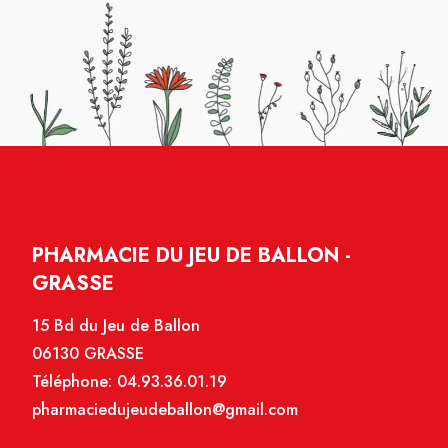
PHARMACIE DU JEU DE BALLON -
GRASSE
15 Bd du Jeu de Ballon
06130 GRASSE
Téléphone:
04.93.36.01.19
pharmaciedujeudeballon@gmail.com