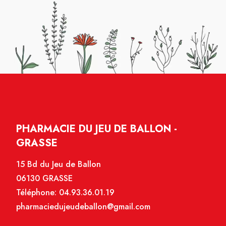
PHARMACIE DU JEU DE BALLON -
GRASSE
15 Bd du Jeu de Ballon
06130 GRASSE
Téléphone:
04.93.36.01.19
pharmaciedujeudeballon@gmail.com