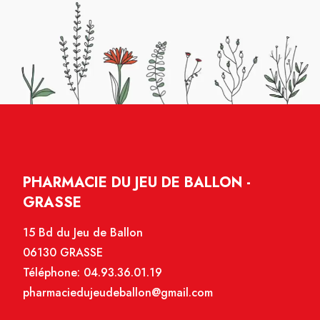
PHARMACIE DU JEU DE BALLON -
GRASSE
15 Bd du Jeu de Ballon
06130 GRASSE
Téléphone:
04.93.36.01.19
pharmaciedujeudeballon@gmail.com