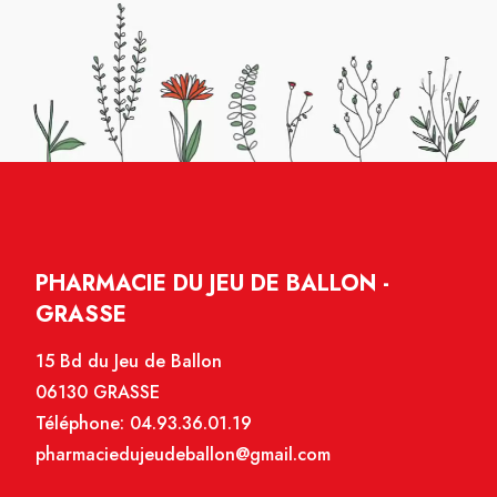
PHARMACIE DU JEU DE BALLON -
GRASSE
15 Bd du Jeu de Ballon
06130 GRASSE
Téléphone:
04.93.36.01.19
pharmaciedujeudeballon@gmail.com