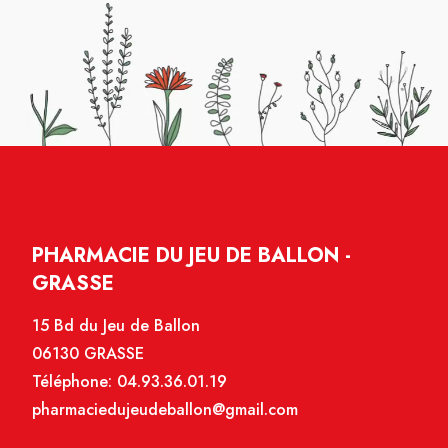
PHARMACIE DU JEU DE BALLON -
GRASSE
15 Bd du Jeu de Ballon
06130 GRASSE
Téléphone:
04.93.36.01.19
pharmaciedujeudeballon@gmail.com