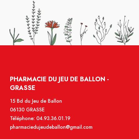
PHARMACIE DU JEU DE BALLON -
GRASSE
15 Bd du Jeu de Ballon
06130 GRASSE
Téléphone:
04.93.36.01.19
pharmaciedujeudeballon@gmail.com