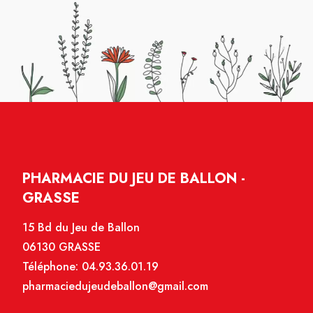
PHARMACIE DU JEU DE BALLON -
GRASSE
15 Bd du Jeu de Ballon
06130 GRASSE
Téléphone:
04.93.36.01.19
pharmaciedujeudeballon@gmail.com