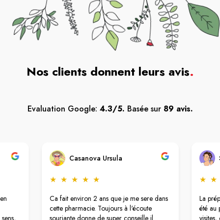
Nos clients donnent leurs avis
.
Evaluation Google:
4.3/5.
Basée sur
89 avis.
Casanova Ursula
★
★
★
★
★
★
★
 en
Ca fait environ 2 ans que je me sere dans
La pré
cette pharmacie. Toujours à l'écoute
été au 
 sens,
souriante donne de super conseille il
visites,