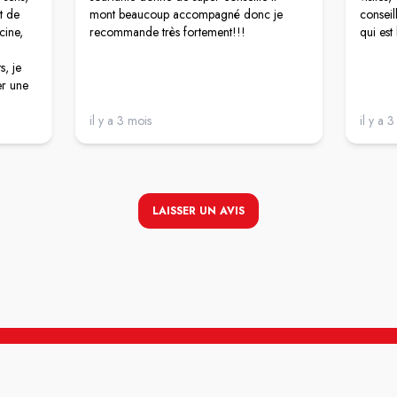
t de
mont beaucoup accompagné donc je
conseil
cine,
recommande très fortement!!!
qui est
s, je
er une
auche,
il y a 3 mois
il y a 
al de
pas se
LAISSER UN AVIS
athie,
odestes