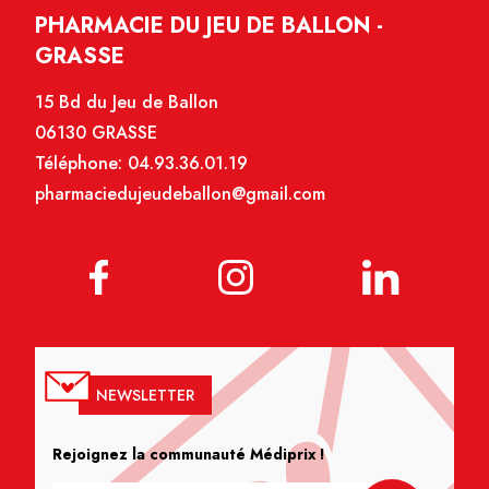
PHARMACIE DU JEU DE BALLON -
GRASSE
15 Bd du Jeu de Ballon
06130 GRASSE
Téléphone:
04.93.36.01.19
pharmaciedujeudeballon@gmail.com
NEWSLETTER
Rejoignez la communauté Médiprix !